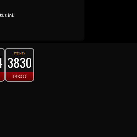
us ini.
SYDNEY
4
3830
6/8/2026