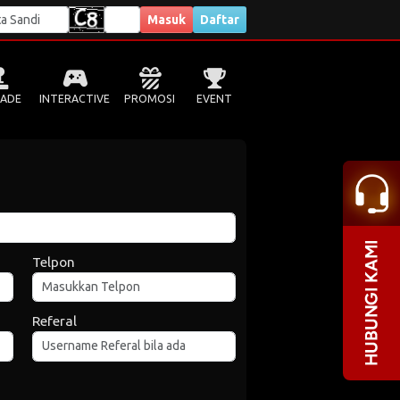
 WD 50RB | RASAKAN MAXWIN SEKARANG JUGA !!
SELAMAT DATANG DI 
Masuk
Daftar
ADE
INTERACTIVE
PROMOSI
EVENT
Telpon
Referal